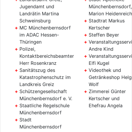
Jugendamt und
Münchenbernsdorf,
Landrätin Martina
Marion Heidenreich
Schweinsburg
Stadtrat Markus
MC Münchenbernsdorf
Kertscher
im ADAC Hessen-
Steffen Beyer
Thüringen
Veranstaltungsserv
Polizei,
Andre Kind
Kontaktbereichsbeamter
Veranstaltungsserv
Herr Rosenkranz
Elfi Kugel
Sanitätszug des
Videothek und
Katastrophenschutz im
Getränkeshop Helg
Landkreis Greiz
Wolf
Schützengesellschaft
Zimmerei Günter
Münchenbernsdorf e. V.
Kertscher und
Staatliche Regelschule
Ehefrau Angela
Münchenbernsdorf
Stadt
Münchenbernsdorf