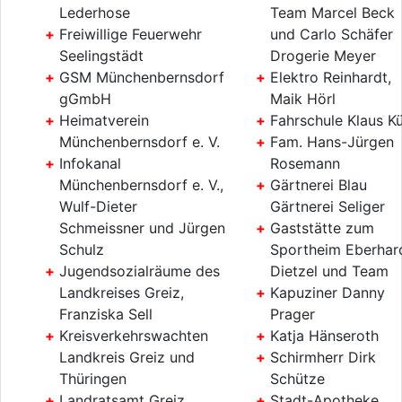
Lederhose
Team Marcel Beck
Freiwillige Feuerwehr
und Carlo Schäfer
Seelingstädt
Drogerie Meyer
GSM Münchenbernsdorf
Elektro Reinhardt,
gGmbH
Maik Hörl
Heimatverein
Fahrschule Klaus Kü
Münchenbernsdorf e. V.
Fam. Hans-Jürgen
Infokanal
Rosemann
Münchenbernsdorf e. V.,
Gärtnerei Blau
Wulf-Dieter
Gärtnerei Seliger
Schmeissner und Jürgen
Gaststätte zum
Schulz
Sportheim Eberhar
Jugendsozialräume des
Dietzel und Team
Landkreises Greiz,
Kapuziner Danny
Franziska Sell
Prager
Kreisverkehrswachten
Katja Hänseroth
Landkreis Greiz und
Schirmherr Dirk
Thüringen
Schütze
Landratsamt Greiz,
Stadt-Apotheke